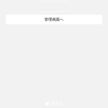
for everyone.
hellowork-604e0
管理画面へ
運営元